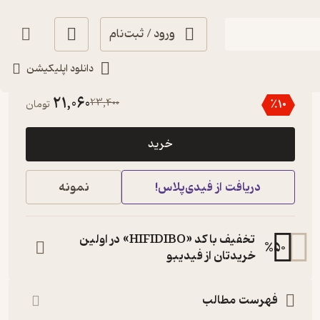
ورود / ثبت‌نام
دانلود اپلیکیشن
منتظر امتیاز
21,060
23,400
٪
10
تومان
خرید
دریافت از فیدی‌پلاس!
نمونه
تخفیف با کد «HIFIDIBO» در اولین
%
50
خریدتان از فیدیبو
فهرست مطالب