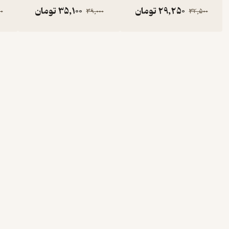
29,250
تومان
35,100
تومان
0
39,000
32,500