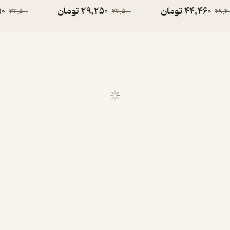
44,460
تومان
29,250
تومان
50
32,500
32,500
49,40