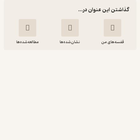
گذاشتن این عنوان در...
قفسه‌های من
نشان‌شده‌ها
مطالعه‌شده‌ها
راهنمای کمک کتابداران
ف جان چرکوینف فیلیپس
فرخنده
الدفیلد
سعیدی
مرکز نشر دانشگاهی
منتظر امتیاز
21,060
23,400
٪
10
تومان