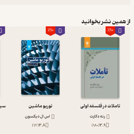
از همین نشر بخوانید
٪10
٪10
تاملات در فلسفه اولی
توربو ماشین
رنه دکارت
اس ال دیکسون
)
12
(
3.8
)
180
(
3.9