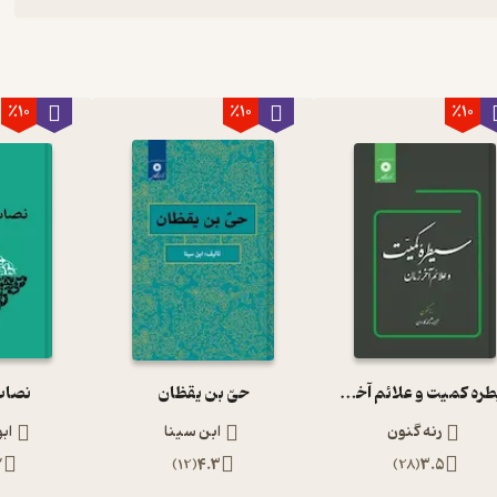
٪10
٪10
٪10
سیطره کمیت و علائم آخرزمان
حیّ بن یقظان
نصاب
رنه گنون
ابن سینا
اب
2
)
12
(
4.3
)
28
(
3.5