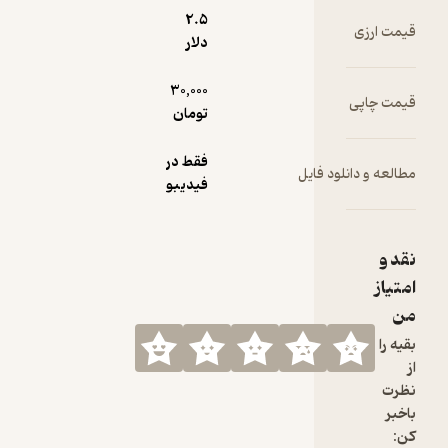
2.۵
ت ارزی
دلار
30,000
ت چاپی
تومان
فقط در
عه و دانلود فایل
فیدیبو
 و
یاز
 را
ت
ر