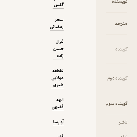
گلس
دریافت از
نمونه
سحر
فیدی‌پلاس!
رمضانی
غزال
حسن
زاده
عاطفه
مولایی
طبری
الهه
فقیهی
آوارسا