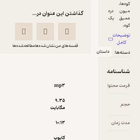
گذاشتن این عنوان در...
قفسه‌های من
نشان‌شده‌ها
مطالعه‌شده‌ها
فروزن
کایوپ
غزال حسن
گلس
زاده
mp۳
آوارسا
9.۳۵
مگابایت
اجرای روان 🎙️
(
1
)
4
(14)
10,000
تومان
۱۰:۱۳
کایوپ