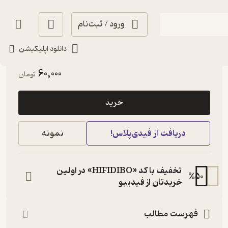
ورود / ثبت‌نام
دانلود اپلیکیشن
آموزنده 🦉
(
1
)
4.1
(14)
60,000
تومان
خرید
دریافت از فیدی‌پلاس!
نمونه
تخفیف با کد «HIFIDIBO» در اولین
%
50
خریدتان از فیدیبو
فهرست مطالب