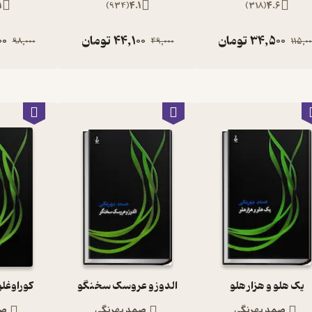
1
)
934
(
4.1
)
318
(
4.6
34,500
تومان
44,100
تومان
00
98,000
49,000
115,0
یک هلو و هزار هلو
الدوز و عروسک سخنگو
کوراوغلو
صمد بهرنگی
صمد بهرنگی
صم