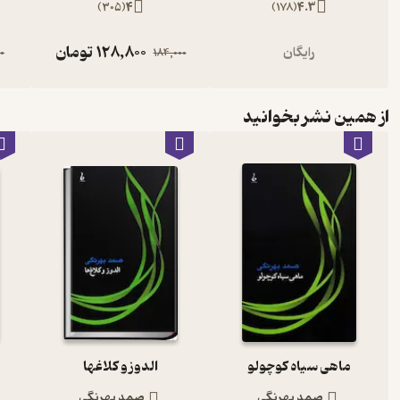
)
305
(
4
)
178
(
4.3
128,800
تومان
رایگان
00
184,000
از همین نشر بخوانید
ماهی سیاه کوچولو
الدوز و کلاغها
صمد بهرنگی
صمد بهرنگی