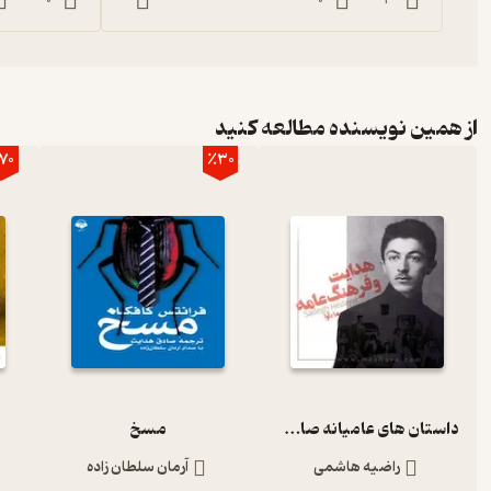
0
0
3
از همین نویسنده مطالعه کنید
70
٪30
داستان های عامیانه صادق هدایت
مسخ
راضیه هاشمی
آرمان سلطان زاده