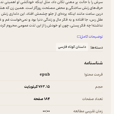
سرش را با حالت پر معنی تکان داد، مثل اینکه خودکشی او اهمیتی نداشت
حرف‌های زنش ساختگی و محض مصلحت روزگار است. همین زن که هشت سال
درین ساعت مانند اینکه پرده‌ای از جلو چشمش افتاد، این دلداری زنش در م
عقل رس، جا افتاده و به فکر مال و زندگی دنیا بود و نمی‌خواست غم و غ
نداشته! چه فکر پستی، چون او خودش را از این لذت عمومی محروم کرده 
هرگز! آیا بهرام قابل افسوس نبود؟ آیا در دنیا کسی را مانند او پیدا خواهد ک
توضیحات کامل
داستان کوتاه فارسی
دسته‌ها:
شناسنامه
فرمت محتوا
epub
حجم
763.۱۵ کیلوبایت
تعداد صفحات
184 صفحه
زمان تقریبی مطالعه
۰۰:۰۰