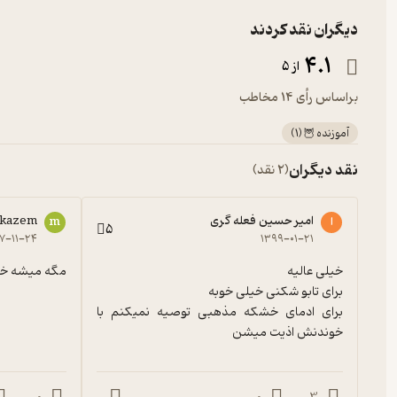
دیگران نقد کردند
4.1
از 5
براساس رأی 14 مخاطب
آموزنده 🦉
(
1
)
نقد دیگران
(2 نقد)
امیر حسین فعله گری
kazem
ا
m
5
۷-۱۱-۲۴
۱۳۹۹-۰۱-۲۱
مگه میشه خون
برای ادمای خشکه مذهبی توصیه نمیکنم با 
خوندنش اذیت میشن