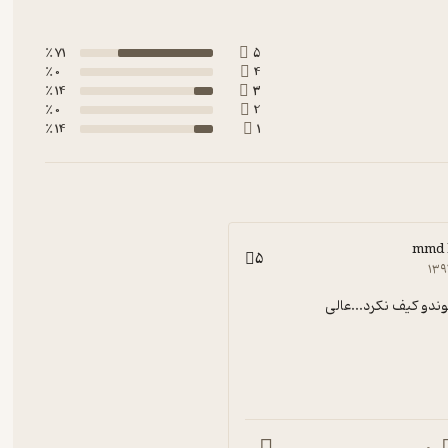
71 ٪
5
0 ٪
4
14 ٪
3
0 ٪
2
14 ٪
1
mmd 
5
۱۳۹
دو کیف نکرد...عالی