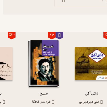
0
٪30
٪10
٪
داش آکل
مسخ
ب
علی میرمیرانی
فرانتس کافکا
ب