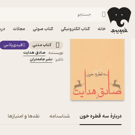
داستان کوتا
فیدیبو
کتاب الکترونیکی
داستان و رمان
داستان و رمان فارسی
خانه
کتاب الکترونیکی
کتاب صوتی
مجلات
درس
کتاب سه قطره خون اثر صا
کتاب متنی
فیدی‌پلاس
صادق هدایت
نویسنده
:
نشر جامه‌دران
ناشر
:
دربارۀ سه قطره خون
شناسنامه
نقدها و امتیازها