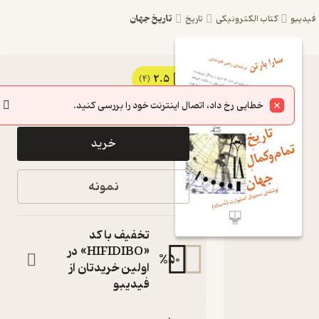
تاریخ جهان
یبو
کتاب الکترونیکی
تاریخ
2.5
کتاب
(4)
57,000
95,000
٪
40
تومان
تاریخ
خطایی رخ داد، اتصال اینترنت خود را بررسی کنید.
تمام و
خرید
کمالِ
جهان اثر
نمونه
سارا
برتون نشر
تخفیف با کد
چشمه
«HIFIDIBO» در
%
50
اولین خریدتان از
نُه ساله
فیدیبو
کتاب
متنی