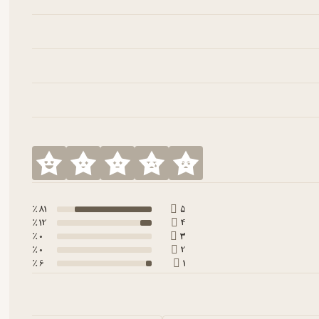
81 ٪
5
12 ٪
4
0 ٪
3
0 ٪
2
6 ٪
1