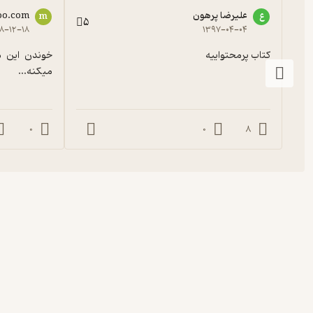
علیرضا پرهون
oo.com
ع
m
5
۸-۱۲-۱۸
۱۳۹۷-۰۴-۰۴
کتاب پرمحتواییه
میکنه...
0
0
8