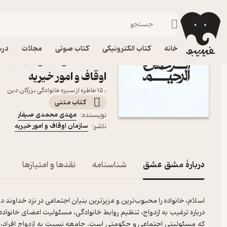
ناداستان
فیدیبو
کتاب الکترونیکی
رایگان
خانه
کتاب الکترونیکی
کتاب صوتی
مجلات
درس
کتاب مشق عشق اثر مهدی 
اوقاف و امور خیریه
، ۱۵ خاطره از سیره خانوادگی بزرگان دین
کتاب متنی
مهدی محمدی صیفار
نویسنده
:
سازمان اوقاف و امور خیریه
ناشر
:
دربارۀ مشق عشق
شناسنامه
نقدها و امتیازها
درباره ترغیب به ازدواج، تنظیم روابط خانوادگی، مسئولیت اعضای خانواده د
که مسئولیتی اجتماعی و حکومتی است. جامعه نسبت به ازدواج افراد، و