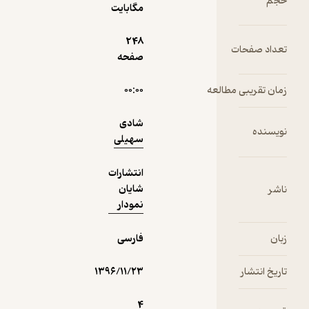
مگابایت
دریافت از
نمونه
فیدی‌پلاس!
248
ت
صفحه
مطالعه
۰۰:۰۰
شادی
سهیلی
انتشارات
شایان
نمودار
فارسی
۱۳۹۶/۱۱/۲۳
4