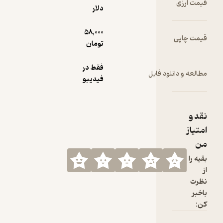
دلار
58,000
تومان
فقط در
ود فایل
فیدیبو