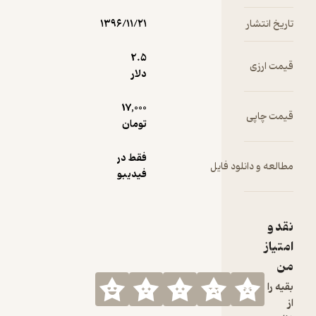
۱۳۹۶/۱۱/۲۱
2.۵
دلار
17,000
تومان
فقط در
فیدیبو