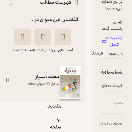
در این شماره
فهرست مطالب
گذاشتن این عنوان در...
تهران
پلاست فقط
توضیحات
کامل
قالب‌سازی
قفسه‌های من
نشان‌شده‌ها
مطالعه‌شده‌ها
فرهنگ
دسته‌ها:
در گذشته
مبتنی بر
مهارت و
شناسنامه
خلاقیت
مجله بسپار
بود، امروز
شامل 99 عنوان مجله
فرمت محتوا
pdf
الزامات
دیگری هم
7.۳۰
حجم
مگابایت
بسپار
قالبسازی،
گروه نویسندگان
70
زنجیره‌ای که
تعداد صفحات
صفحه
معیوب
گروه مجلات بسپار