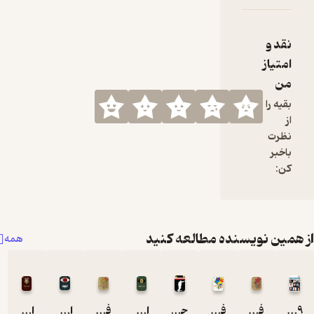
جاه‌طلب
نیستیم
نقد و
امتیاز
من
بقیه را
از
نظرت
باخبر
کن:
همین نویسنده مطالعه کنید
همه
9 مرد موفق، 90 رمز موفقیت
فارسی اول دبستان
فارسی پنجم دبستان دهه 60
جذابیت یک عادت است
اینفوگرافیک ارباب حلقه ها
فارسی دوم دبستان دهه 60
اینفوگرافیک 1984
اینفوگرافیک برادران کارامازوف