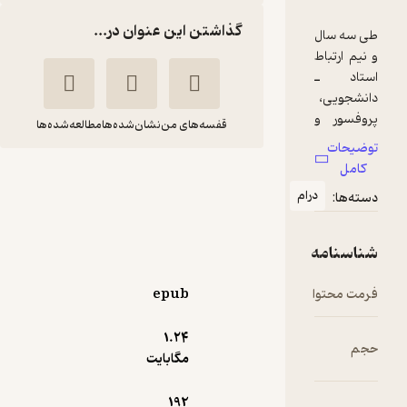
گذاشتن این عنوان در...
ال
باط
 ـ
ی،
 و
قفسه‌های من
نشان‌شده‌ها
مطالعه‌شده‌ها
ت
»
هِرم معکوس
درام
کن بلانچارد
ای
 و
موسسه خدمات فرهنگی
مه
رسا
شده
این
توا
epub
اده
5,000
4
(5)
تومان
حله
1.۲۴
مه
مگابایت
و»
192