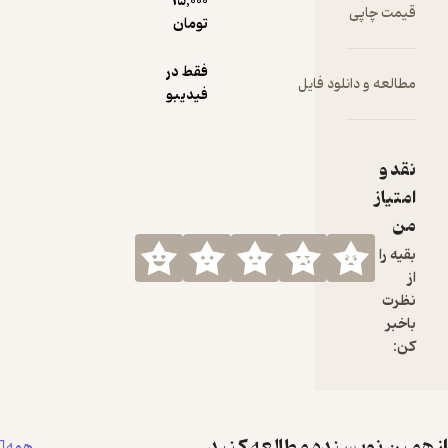
15,000
قیمت چاپی
تومان
فقط در
مطالعه و دانلود فایل
فیدیبو
نقد و
امتیاز
من
بقیه را
از
نظرت
باخبر
کن:
همین نویسنده مطالعه کنید
همه