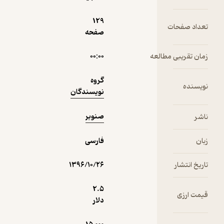
گلستان
صنوبر
129
تعداد صفحات
صفحه
منتظر امتیاز
زمان تقریبی مطالعه
۰۰:۰۰
6,750
7,500
٪
10
تومان
گروه
نویسنده
نویسندگان
صنوبر
ناشر
نمونه
زبان
فارسی
تاریخ انتشار
۱۳۹۶/۱۰/۲۶
2.۵
قیمت ارزی
دلار