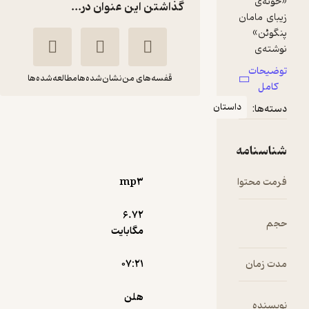
گذاشتن این عنوان در...
قفسه‌های من
نشان‌شده‌ها
مطالعه‌شده‌ها
ان
خونه زیبای مامان
پنگوئن
هلن
مجتبی مسافری
برین
نژاد
mp۳
آوارسا
6.۷۲
مگابایت
10,000
منتظر امتیاز
تومان
۰۷:۲۱
هلن