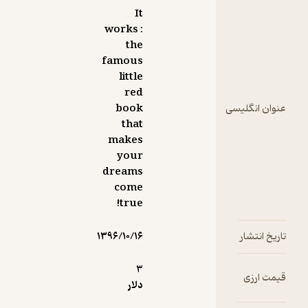
It
works :
the
famous
little
red
سی
book
that
makes
your
dreams
come
true!
۱۳۹۶/۱۰/۱۶
3
دلار