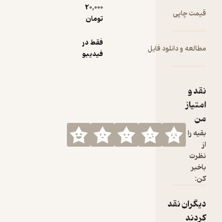
20,000
تومان
فقط در
ود فایل
فیدیبو