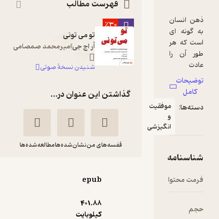
فهرست مطالب
٪30
تو می تونی
آر اچ جی
امیرمحمد صمصامی
شنیدن نسخۀ صوتی
گذاشتن این عنوان در...
وفقیت
نگیزشی
قفسه‌های من
نشان‌شده‌ها
مطالعه‌شده‌ها
تو می تونی!
epub
آر اچ جی
سیمین موحد
401.۸۸
انتشارات کتیبه پارسی
کیلوبایت