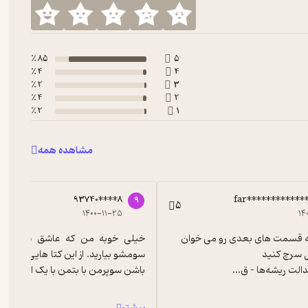
85 ٪
5
4 ٪
4
2 ٪
3
4 ٪
2
2 ٪
1
مشاهده همه
93740****8
far***********
9
5
۱۴۰۰-۱۱-۲۵
۱۴
یشه‌ها – ق...
باشن سوپرمن با بتمن با یک المه ابرقه
بیشتر