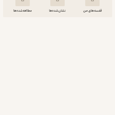
قفسه‌های من
نشان‌شده‌ها
مطالعه‌شده‌ها
کمیک لیگ عدالت ریشه ها قسمت دوم
جف جانز
پارسا ذی قیمت
اسکواد
رایگان
4.7
(42)