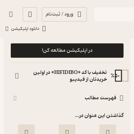
ورود / ثبت‌نام
دانلود اپلیکیشن
رایگان
4.7
(42)
در اپلیکیشن مطالعه کن!
تخفیف با کد «HIFIDIBO» در اولین
%
50
خریدتان از فیدیبو
فهرست مطالب
گذاشتن این عنوان در...