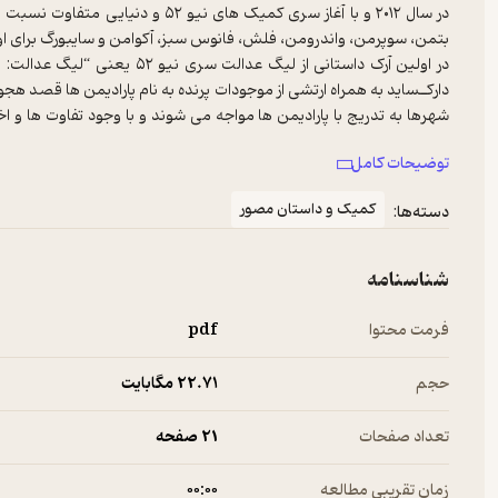
در سال ۲۰۱۲ و با آغاز سری کمیک ها
در اولین آرک داستانی از لیگ ع
دارکـساید به همراه ارتشی از موجودات پرنده به نام پارادیمن ها قصد هجو
شهرها به تدریج با پارادیمن ها مواجه می شوند و با وجود تفاوت ها و اخت
بزرگ مقابله کنند…
توضیحات کامل
کمیک و داستان مصور
دسته‌ها:
شناسنامه
فرمت محتوا
pdf
حجم
22.۷۱ مگابایت
تعداد صفحات
21 صفحه
زمان تقریبی مطالعه
۰۰:۰۰