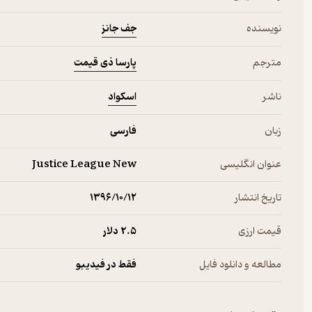
جف جانز
نویسنده
پارسا ذی قیمت
مترجم
اسکواد
ناشر
زبان
فارسی
عنوان انگلیسی
Justice League New
تاریخ انتشار
۱۳۹۶/۱۰/۱۲
قیمت ارزی
2.۵ دلار
مطالعه و دانلود فایل
فقط در فیدیبو