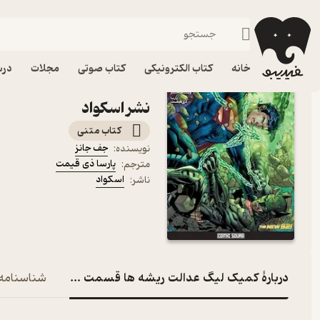
کمیک و داستان مصور
فیدیبو
کتاب الکترونیکی
خانه
کتاب الکترونیکی
کتاب صوتی
مجلات
درس
کتاب کمیک لیگ عدالت ری
نشر اسکواد
کتاب متنی
جف جانز
نویسنده
:
پارسا ذی قیمت
مترجم
:
اسکواد
ناشر
:
دربارۀ کمیک لیگ عدالت ریشه ها قسمت دوم
شناسنامه