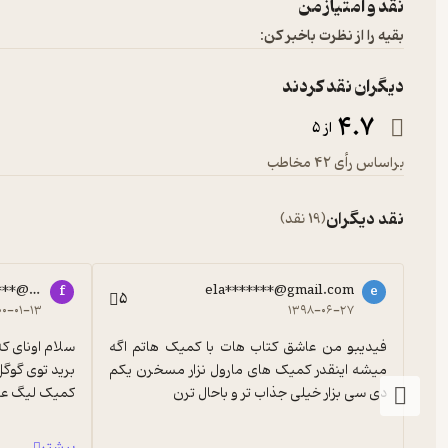
نقد و امتیاز من
بقیه را از نظرت باخبر کن:
دیگران نقد کردند
4.7
از 5
براساس رأی 42 مخاطب
نقد دیگران
(19 نقد)
****@gmail.com
ela*******@gmail.com
f
e
5
۰۰-۰۱-۱۳
۱۳۹۸-۰۶-۲۷
فیدیبو من عاشق کتاب هات با کمیک هاتم اگه 
میشه اینقدر کمیک های مارول نزار مسخرن یکم 
دی سی بزار خیلی جذاب تر و باحال ترن
کمیک لیگ عدالت ر
بیشتر