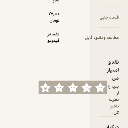
دلار
27,000
تومان
فقط در
ایل
فیدیبو