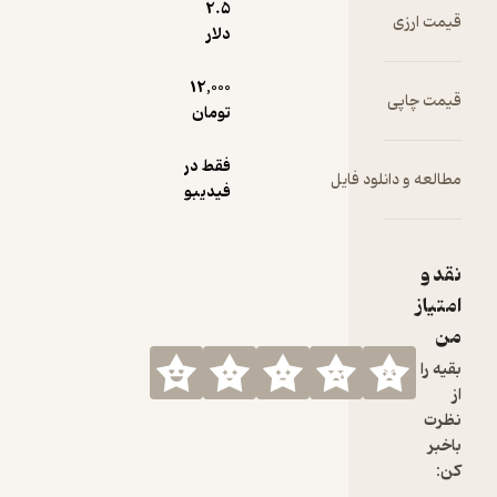
ن برجسته
2.۵
قیمت ارزی
دربار خان
دلار
احمد خان
گیلانی
12,000
قیمت چاپی
تومان
فقط در
مطالعه و دانلود فایل
فیدیبو
نقد و
امتیاز
من
بقیه را
از
نظرت
باخبر
کن: