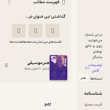
فهرست مطالب
گذاشتن این عنوان در...
دربارۀ ماهنامه هنر موسیقی شماره 168
شناسنامه
نقدها و امتیازها
در این شماره
قفسه‌های من
نشان‌شده‌ها
مطالعه‌شده‌ها
راوی و خالق
نواهای
ماندگار
هنر موسیقی
تنبور:
توضیحات
مروری بر
شامل 10 عنوان مجله
کامل
کارنامه
هنر
دسته‌ها:
هنری و
گفت‌و‌گو با
ماهنامه هنر موسیقی
علی اکبر
شناسنامه
شماره 168
ماه نو چون
گروه نویسندگان
فرمت محتوا
pdf
حلقه