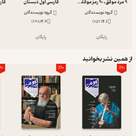
9 مرد موفق، 90 رمز موفقیت
فارسی اول دبستان
گروه نویسندگان
گروه نویسندگان
)
648
(
4.7
)
752
(
4.1
رایگان
رایگان
از همین نشر بخوانید
10
٪10
٪10