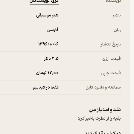
گروه نویسندگان
نویسنده
هنر موسیقی
ناشر
زبان
فارسی
تاریخ انتشار
۱۳۹۶/۱۰/۰۶
قیمت ارزی
2.۵ دلار
قیمت چاپی
12,000 تومان
مطالعه و دانلود فایل
فقط در فیدیبو
نقد و امتیاز من
بقیه را از نظرت باخبر کن:
دیگران نقد کردند