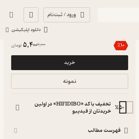
ورود / ثبت‌نام
دانلود اپلیکیشن
2
(1)
5,400
6,000
٪
10
تومان
خرید
نمونه
تخفیف با کد «HIFIDIBO» در اولین
%
50
خریدتان از فیدیبو
فهرست مطالب