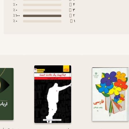
0 ٪
4
0 ٪
3
100 ٪
2
0 ٪
1