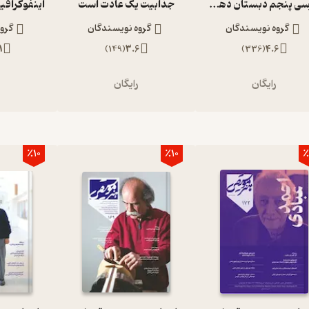
فارسی پنجم دبستان دهه 60
جذابیت یک عادت است
اینفوگرافی
گروه نویسندگان
گروه نویسندگان
گرو
1
)
149
(
3.6
)
336
(
4.6
رایگان
رایگان
ر
٪10
٪10
٪