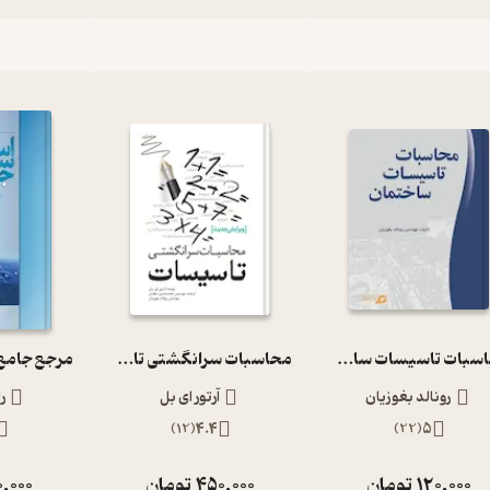
محاسبات تاسیسات ساختمان
محاسبات سرانگشتی تاسیسات
رونالد بغوزیان
آرتور ای بل
ر
)
12
(
4.4
)
22
(
5
120,000
تومان
450,000
تومان
0,000