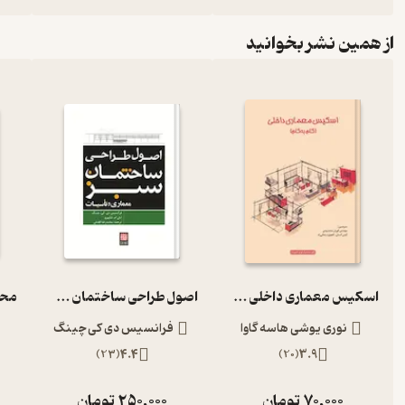
از همین نشر بخوانید
اسکیس معماری داخلی گام به گام
اصول طراحی ساختمان سبز معماری و تاسیسات
نوری یوشی هاسه گاوا
فرانسیس دی کی چینگ
)
23
(
4.4
)
20
(
3.9
70,000
تومان
250,000
تومان