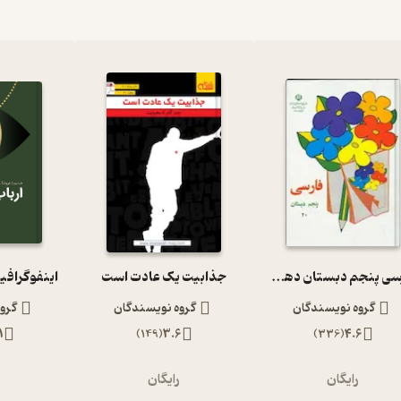
فارسی پنجم دبستان دهه 60
جذابیت یک عادت است
اینفوگرافی
گروه نویسندگان
گروه نویسندگان
گرو
1
)
149
(
3.6
)
336
(
4.6
رایگان
رایگان
ر