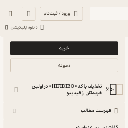
ورود / ثبت‌نام
دانلود اپلیکیشن
15,000
منتظر امتیاز
تومان
خرید
نمونه
تخفیف با کد «HIFIDIBO» در اولین
%
50
خریدتان از فیدیبو
فهرست مطالب
گذاشتن این عنوان در...