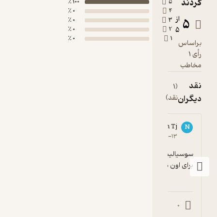
کردند
100 ٪
5
0 ٪
4
از
5
0 ٪
3
0 ٪
2
5
0 ٪
1
براساس
رأی 1
مخاطب
نقد
(1
دیگران
نقد)
Nariman Tj
N
5
۱۳۹۷-۰۲-۱۳
سوسیالیست ها جوری نظر می دن انگار حق تماما 
برای اون هاست!!
0
0