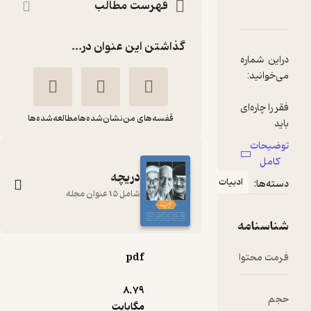
فهرست مطالب
دربارۀ فصلنامه دریچه شماره 45
شناسنامه
نقدها و امتیازها
گذاشتن این عنوان در...
دراین شماره
فقر را چاره‌ای
قفسه‌های من
نشان‌شده‌ها
مطالعه‌شده‌ها
توضیحات
بوروکراسی
کامل
علم و شبیه
دریچه
ادبیات
دسته‌ها:
شامل 15 عنوان مجله
نقش
شناسنامه
فرهنگی
خاندان‌ها در
فصلنامه دریچه شماره
فرمت محتوا
pdf
جامعه
45
8.۷۹
گروه نویسندگان
حجم
مگابایت