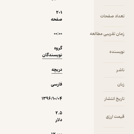
صنعت
دریچه
گردشگری
201
تعداد صفحات
صفحه
5
(1)
فرانسه،
5,400
6,000
٪
10
تومان
زمان تقریبی مطالعه
۰۰:۰۰
سرزمین
پناهندگی؟
گروه
نویسنده
نویسندگان
نمونه
دریچه
ناشر
زبان
فارسی
تاریخ انتشار
۱۳۹۶/۱۰/۰۴
2.۵
قیمت ارزی
دلار