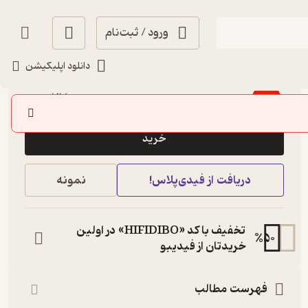
ورود / ثبت‌نام
دانلود اپلیکیشن
1.8
(12)
27,000
45,000
٪
40
تومان
خرید
دریافت از فیدی‌پلاس!
نمونه
تخفیف با کد «HIFIDIBO» در اولین
%
50
خریدتان از فیدیبو
فهرست مطالب