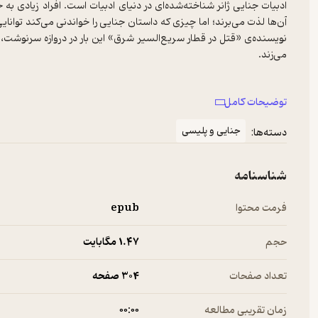
ادبیات جنایی ژانر شناخته‌شده‌ای در دنیای ادبیات است. افراد زیادی به 
آن‌ها لذت می‌برند؛ اما چیزی که داستان جنایی را خواندنی می‌کند توانای
نویسنده‌ی «قتل در قطار سریع‌السیر شرق» این بار در دروازه سرنوشت
می‌زند.
توضیحات کامل
‌درباره‌ی کتاب
دروازه سرنوشت اثر آگاتا کریستی
جنایی و پلیسی
دسته‌ها:
انگلستان منتشر شد. چند ماه بعد این کتاب در آمریکا نیز چاپ شد.
شناسنامه
فرمت محتوا
epub
این کتاب یکی از داستان‌های تامی و تامپنس است و آخرین داستان کریستی
داستانی است که آگاتا کریستی پیش از مرگش نوشت. البته این آخرین
حجم
1.۴۷ مگابایت
منتشر نشده‌ بودند بعد از این کتاب چاپ شدند.
تعداد صفحات
304 صفحه
زمان تقریبی مطالعه
۰۰:۰۰
که اقتباسی از روی آن‌ها انجام نشده است و دروازه سرنوشت یکی از همی