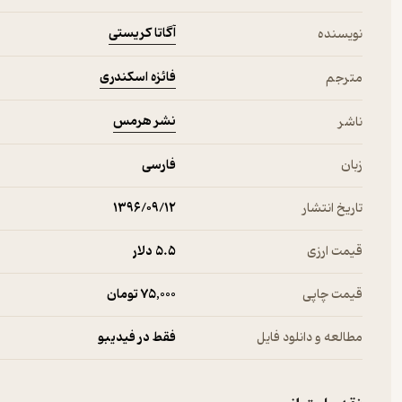
آگاتا کریستی
نویسنده
خلاصه داستان دروازه سرنوشت اثر آگاتا کریستی
فائزه اسکندری
مترجم
نشر هرمس
تامی و تاپنس دیگر پیر شده‌اند و پس از ماجراهای زیاد حالا در آستانه
ناشر
کریستی به روستایی آرام مهاجرت می‌کنند تا روزهای آرامی را سپری کن
تامی و تاپنس رازهای زیادی را در خود پنهان کرده است. مری جردن کیس
زبان
فارسی
غیرطبیعی او گذاشته است؟ بازهم تامی و تاپنس درگیر ماجرایی می‌شون
تاریخ انتشار
۱۳۹۶/۰۹/۱۲
قیمت ارزی
5.۵ دلار
قیمت چاپی
75,000 تومان
‌درباره‌ی آگاتا کریستی نویسنده‌ی کتاب
دروازه سرنوشت
مطالعه و دانلود فایل
فقط در فیدیبو
آگاتا مری کلاریسا میلر که با او را با نام خانوادگی همسر اولش کریس
که توانست لقب ملکه‌ی جنایت را در انگلستان از آن خود کند.