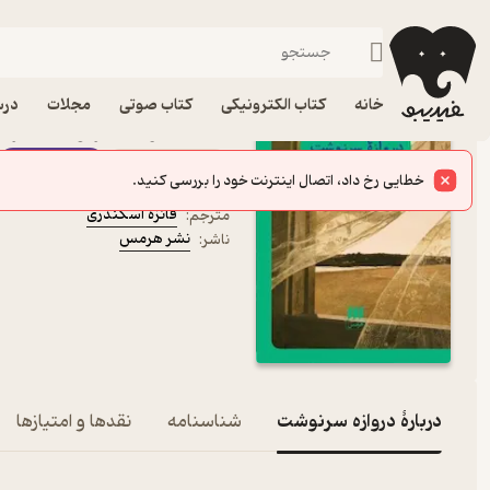
جنایی و پل
فیدیبو
کتاب الکترونیکی
داستان و رمان
داستان و رمان خارجی
خانه
کتاب الکترونیکی
کتاب صوتی
مجلات
درس
کتاب دروازه سرنوشت اثر 
کتاب متنی
فیدی‌پلاس
آگاتا کریستی
نویسنده
:
فائزه اسکندری
مترجم
:
نشر هرمس
ناشر
:
دربارۀ دروازه سرنوشت
شناسنامه
نقدها و امتیازها