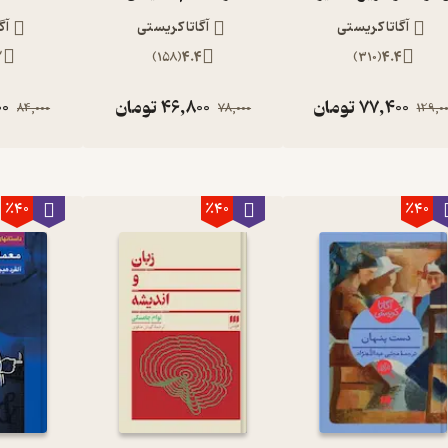
آگاتا کریستی
آگاتا کریستی
آگ
2
)
158
(
4.4
)
310
(
4.4
77,400
تومان
46,800
تومان
00
84,000
78,000
129,0
تخانه تقریباً خالی. مردم نامه‌هایشان را داخل صندوق پست بیرون از
اه خانه‌شان را در پیش می‌گرفتند. از آن بعدازظهرهای شلوغ بازار نبود.
خاب کرده است.
٪40
٪40
٪40
یلی خوشحال بود. گوندا فروشنده لوازم خانگی جنب پستخانه بود. زنی
ا که دختر پرحرفی بود و همیشه به تازه‌واردهای روستا علاقه نشان
یکال و دفترچه یادداشت و لوازم‌التحریر و انواع و اقسام شکلات و اقلام
‌ای به هم زده بودند.