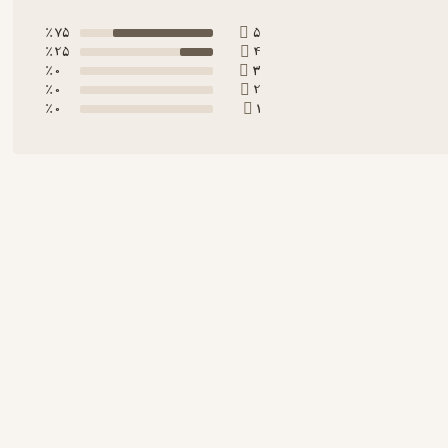
75 ٪
5
25 ٪
4
0 ٪
3
0 ٪
2
0 ٪
1