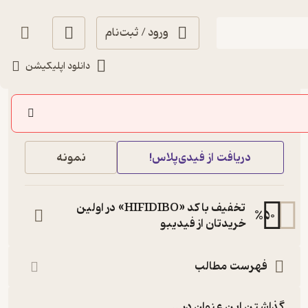
ورود / ثبت‌نام
دانلود اپلیکیشن
7,800
4.8
(4)
تومان
خرید
دریافت از فیدی‌پلاس!
نمونه
تخفیف با کد «HIFIDIBO» در اولین
%
50
خریدتان از فیدیبو
فهرست مطالب
گذاشتن این عنوان در...