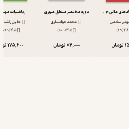
بازارها و نهادهای مالی جلد 1
دوره مختصر منطق صوری
ریاضیات مهن
تونی ساندرز
محمد خوانساری
جلیل راشد 
2,729
(
3.5
)
869
(
3.5
)
49
(
4.1
15
تومان
84,000
تومان
175,200
توم