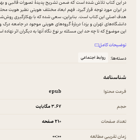
در این کتاب تلاش شده است که ضمن تشریح پدیدۀ تصورات قالبی و بهره‌
در ایران مورد توجه قرار گیرد. فهم ابعاد مختلف هویتی نظیر هویت 
هدف اصلی این کتاب است. بنابراین، سعی شده که با به­کارگیری روش‌شنا
دانشگاه‌های تهران و یزد) دربارۀ گروه‌های هویتی موجود در جامعه درک 
این کتاب که حاصل دو سال پژوهش منظم درباره تصورات قالبی و پیش­داو
توضیحات کامل
ـ اجتماعی تصورات قالبی است که به­نظر می‌رسد هر نوع بیان و موضع‌
چشم‌انداز نهایی این پژوهش، تلاش برای فهم چرایی شکل‌گیری تصورا
روابط اجتماعی
دسته‌ها:
شخصیتی، اجتماعی، فرهنگی، اقتصادی و سیاسی، و در نهایت تمهید مبا
گروه‌های مختلف هویتی در قبال یکدیگر و کمک به ارتقای زمینه‌های اتحا
شناسنامه
فرمت محتوا
epub
حجم
3.۶۷ مگابایت
تعداد صفحات
210 صفحه
زمان تقریبی مطالعه
۰۰:۰۰