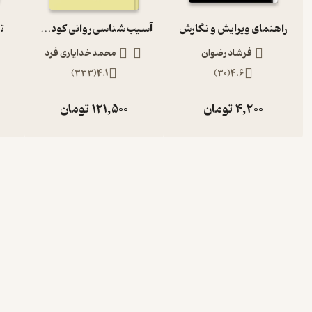
راهنمای ویرایش و نگارش
آسیب شناسی روانی کودک و نوجوان با تجدید نظر کلی براساس DSM 5
ت
فرشاد رضوان
محمد خدایاری فرد
)
333
(
4.1
)
30
(
4.6
4,200
تومان
121,500
تومان