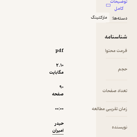
توضیحات
کامل
روابط
نمونه
مارکتینگ
دسته‌ها:
عمومی و
روش‌های
تاثیرگذاری
شناسنامه
فرمت محتوا
pdf
مردم
2.۱۰
حجم
آشنایی با
مگابایت
فنون و
اصول
90
مذاکره
تعداد صفحات
صفحه
زمان تقریبی مطالعه
۰۰:۰۰
حیدر
نویسنده
امیران