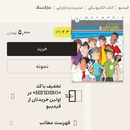
مارکتینگ
یبو
کتاب الکترونیکی
مدیریت و بازاریابی
5,000
2.3
کتاب
(3)
تومان
مرجع
خرید
شایستگی
های پایه
نمونه
برای
بازاریابان
تخفیف با کد
جلد 1 اثر
«HIFIDIBO» در
%
50
اولین خریدتان از
حیدر
فیدیبو
امیران
نشر
فهرست مطالب