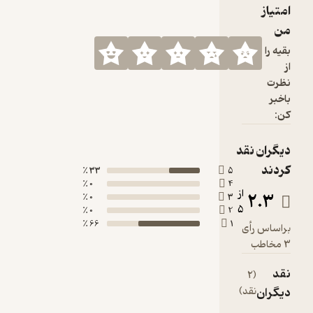
امتیاز
من
بقیه را
از
نظرت
باخبر
کن:
دیگران نقد
کردند
33 ٪
5
0 ٪
4
از
2.3
0 ٪
3
5
0 ٪
2
66 ٪
1
براساس رأی
3 مخاطب
نقد
(2
دیگران
نقد)