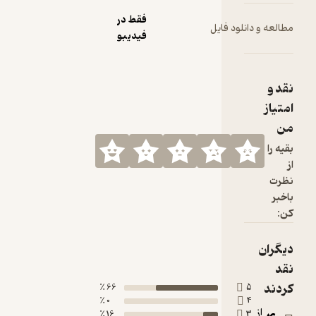
فقط در
مطالعه و دانلود فایل
فیدیبو
نقد و
امتیاز
من
بقیه را
از
نظرت
باخبر
کن:
دیگران
نقد
کردند
66 ٪
5
0 ٪
4
از
16 ٪
3