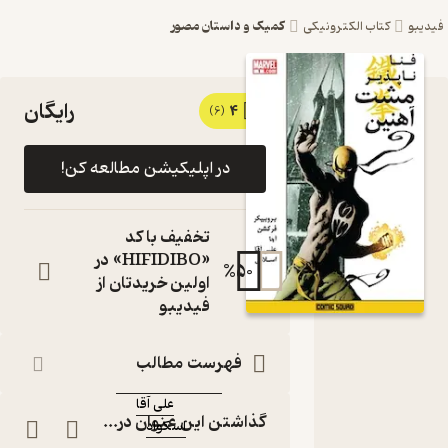
کمیک و داستان مصور
فیدیبو
کتاب الکترونیکی
رایگان
4
کتاب کمیک
(6)
فناناپذیر
در اپلیکیشن مطالعه کن!
مشت آهنین
اثر بروبیکر
تخفیف با کد
فرکشن آجا
«HIFIDIBO» در
%
50
اولین خریدتان از
نشر اسکواد
فیدیبو
کتاب
متنی
فهرست مطالب
نویسنده
:
بروبیکر فرکشن آجا
علی آقا
مترجم
:
گذاشتن این عنوان در...
اسکواد
ناشر
: