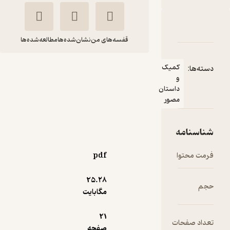
دربارۀ کمیک فناناپذیر مشت آهنین
شناسنامه
نقدها و امتیازها
قفسه‌های من
نشان‌شده‌ها
مطالعه‌شده‌ها
کمیک فناناپذیر مشت
کمیک
دسته‌ها:
و
آهنین
داستان
بروبیکر فرکشن آجا
علی آقا
مصور
اسکواد
شناسنامه
رایگان
4
(6)
فرمت محتوا
pdf
25.۲۸
حجم
مگابایت
21
تعداد صفحات
صفحه