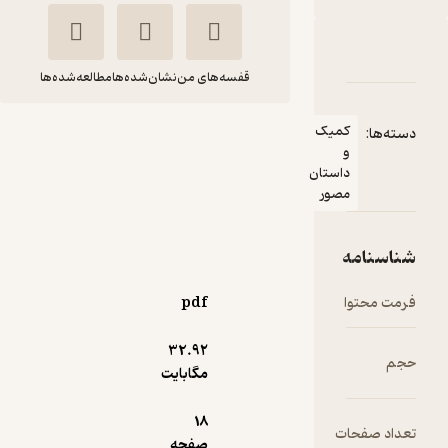
دربارۀ کمیک عصر اولتران
شناسنامه
نقدها و امتیازها
قفسه‌های من
نشان‌شده‌ها
مطالعه‌شده‌ها
کمیک عصر اولتران
کمیک
دسته‌ها:
و
برایان مایکل
علی
داستان
بندیس
آقا
مصور
اسکواد
شناسنامه
رایگان
4.4
(8)
فرمت محتوا
pdf
32.۹۲
حجم
مگابایت
18
تعداد صفحات
صفحه