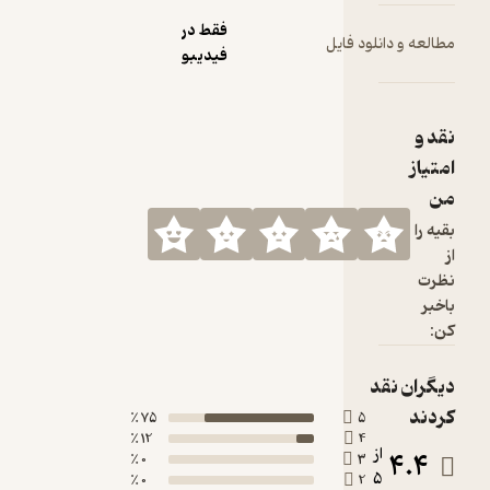
فقط در
مطالعه و دانلود فایل
فیدیبو
نقد و
امتیاز
من
بقیه را
از
نظرت
باخبر
کن:
دیگران نقد
کردند
75 ٪
5
12 ٪
4
از
4.4
0 ٪
3
5
0 ٪
2