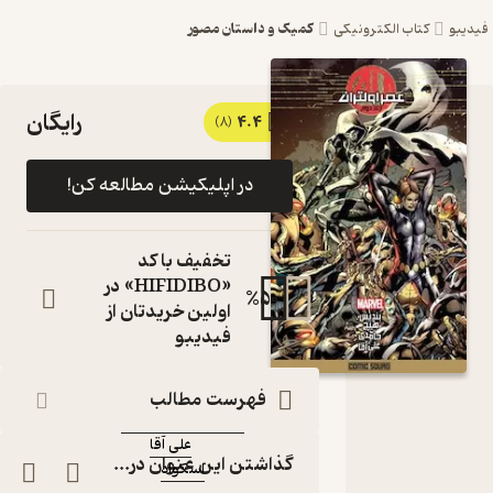
کمیک و داستان مصور
فیدیبو
کتاب الکترونیکی
رایگان
4.4
کتاب کمیک
(8)
عصر اولتران
در اپلیکیشن مطالعه کن!
اثر برایان
مایکل
تخفیف با کد
بندیس نشر
«HIFIDIBO» در
%
50
اولین خریدتان از
اسکواد
فیدیبو
کتاب
متنی
فهرست مطالب
نویسنده
:
برایان مایکل بندیس
علی آقا
مترجم
:
گذاشتن این عنوان در...
اسکواد
ناشر
: