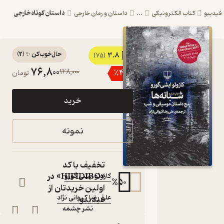
داستان کوتاه خارجی
و
کتاب الکترونیکی
...
داستان و رمان خارجی
حال‌خوب‌کن ✨
(
2
)
3.8
کتاب شبانه
(75)
76,800
128,000
٪
40
تومان
ها اثر کازوئو
ایشی گورو
خرید
نشر چشمه
پنج داستان موسیقی
نمونه
و شب
کتاب
متنی
تخفیف با کد
نویسنده
:
«HIFIDIBO» در
کازوئو ایشی گورو
%
50
اولین خریدتان از
مترجم
:
علی رضا کیوانی نژاد
فیدیبو
نشر چشمه
ناشر
: