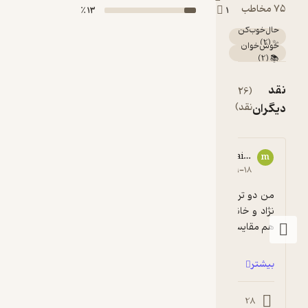
75 مخاطب
13 ٪
1
حال‌خوب‌کن
)
2
(
✨
خوش‌خوان
)
2
(
📚
نقد
(26
مشاهده
دیگران
نقد)
همه
99028****0
moj**********@gmail.com
9
m
4
۱۳۹۹-۰۷-۲۶
۱۳۹۹-۰۹-۱۸
من دو ترجمه از این کتاب که توسط آقای کیوانی 
نژاد و خانم کیهان در فیدیبو موجود هست رو با 
هم مقایسه کردم و در ساده ترین جم...
برای اونایی که ...
بیشتر
بیشتر
0
14
1
28