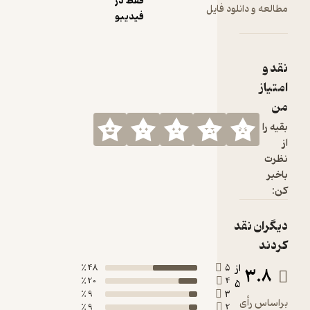
فقط در
مطالعه و دانلود فایل
فیدیبو
نقد و
امتیاز
من
بقیه را
از
نظرت
باخبر
کن:
دیگران نقد
کردند
از
48 ٪
5
3.8
20 ٪
4
5
9 ٪
3
براساس رأی
9 ٪
2