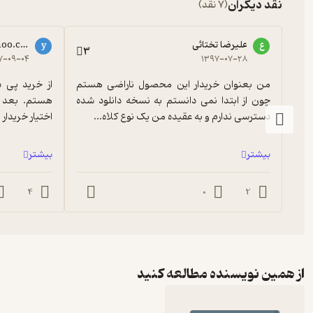
نقد دیگران
(7 نقد)
علیرضا تختائی
hoo.com
ع
y
3
۷-۰۹-۰۴
۱۳۹۷-۰۷-۲۸
من بعنوان خریدار این محصول ناراضی هستم 
چون از ابتدا نمی دانستم به نسخه دانلود شده 
دسترسی ندارم و به عقیده من یک نوع کلاه...
اختیار خریدار ق
بیشتر
بیشتر
4
0
2
از همین نویسنده مطالعه کنید