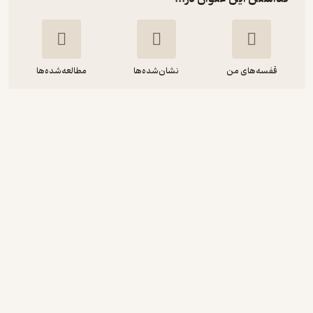
قفسه‌های من
نشان‌شده‌ها
مطالعه‌شده‌ها
تحلیل استاتیکی و دینامیکی سدهای
خاکی با استفاده از GeoStudio
امیررضا امین جواهری
نشر علم عمران
160,000
3.4
(10)
تومان
دریافت از فیدی‌پلاس!
نمونه