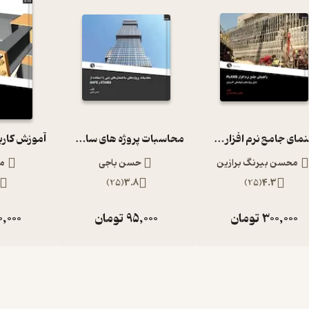
راهنمای جامع نرم افزار PLAXIS شامل پروژه های ژئوتکنیکی کاربردی
محاسبات پروژه های ساختمانی بتنی با استفاده از ETABS و SAFE
محسن بیرنگ برازین
حسن باجی
مه
)
25
(
3.8
)
25
(
4.3
300,000
تومان
95,000
تومان
0,000