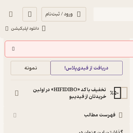
ورود / ثبت‌نام
دانلود اپلیکیشن
160,000
3.4
(10)
تومان
خرید
دریافت از فیدی‌پلاس!
نمونه
تخفیف با کد «HIFIDIBO» در اولین
%
50
خریدتان از فیدیبو
فهرست مطالب
گذاشتن این عنوان در...