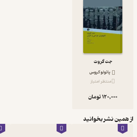
جت گروت
پائولو کروس
منتظر امتیاز
120,000
تومان
از همین نشر بخوانید