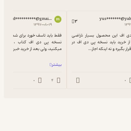
m.d**********@gmail.com
yus*******@ya
m
3
۱۳۹۷-۰۸-۱۹
۱۳۹
از خرید پی دی اف این محصول بسیار ناراضی 
هستم. بعد از خرید باید نسخه پی دی اف در 
رار بگیره و نه اینکه اجاز...
میکنید، ولی بعد از خرید خبری از ارسا
بیشتر
0
4
0