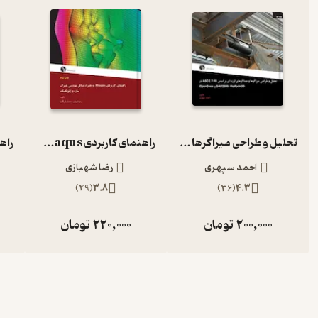
تحلیل و طراحی میراگرها و جداگرهای لرزه ای براساسASCE7 10 در OpenSees
راهنمای کاربردی Abaqus به همراه مسائل مهندسی عمران سازه و ژئوتکنیک
احمد سپهری
رضا شهبازی
)
29
(
3.8
)
36
(
4.3
200,000
تومان
220,000
تومان