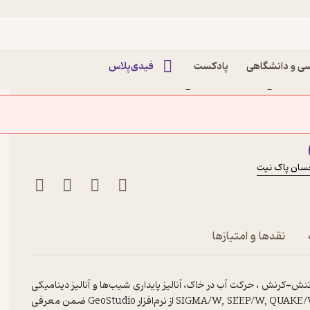
ی و دانشگاهی
پادکست
فیدی‌پلاس
ینامیکی سدهای خاکی با
ستفاده از GeoStudio اثر امیررضا امین جواهری
سان پاک نیت
Geo
نقدها و امتیازها
 تنش-کرنش ، حرکت آب در خاک، آنالیز پایداری شیب‌ها و آنالیز دینامیکی
سدهای خاکی همگن و ناهمگن، با استفاده از چهار برنامه SIGMA/W, SEEP/W, QUAKE/W, SLOPE/W از نرم‌افزار GeoStudio ضمن معرفی