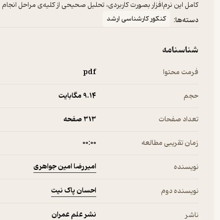
کامل این نرم‌افزار بصورت کاربردی، تحلیل صحیحی از کلیه‌ی مراحل انجام 
کنکور کارشناسی ارشد
دسته‌ها:
شناسنامه
فرمت محتوا
pdf
حجم
9.۱۴ مگابایت
تعداد صفحات
313 صفحه
زمان تقریبی مطالعه
۰۰:۰۰
امیررضا امین جواهری
نویسنده
احسان پاک نیت
نویسنده دوم
نشر علم عمران
ناشر