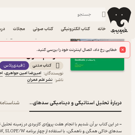
کنکور کارشناسی ارشد
فیدیبو
کتاب درسی، کتاب کمک درسی
کنکور و آزمون
خانه
کتاب الکترونیکی
کتاب صوتی
مجلات
درس
کتاب تحلیل استاتیکی و د
ا
نشر علم عمران
کتاب متنی
فیدی‌پلاس
امیررضا امین جواهری
،
اح
نویسندگان
:
نشر علم عمران
ناشر
:
دربارۀ تحلیل استاتیکی و دینامیکی سدهای خاکی با استفاده از Studio
شناسنامه
- در این کتاب بر آن شدیم با انجام هفت پروژه‌ی کاربردی در زمینه تحلیل