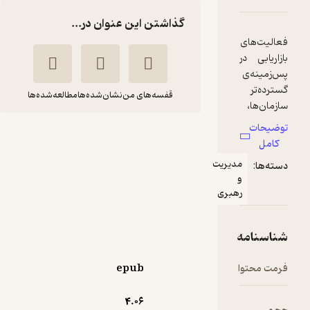
گذاشتن این عنوان در...
ای
 در
ی
قفسه‌های من
نشان‌شده‌ها
مطالعه‌شده‌ها
،
مسیریاب بازاریابی
 و
دیوید
حسین
مدیریت
استورات
نوروزی
و
رهبری
نشر کتاب مهربان
مه
12,000
منتظر امتیاز
تومان
قش
وا
epub
4.۰۶