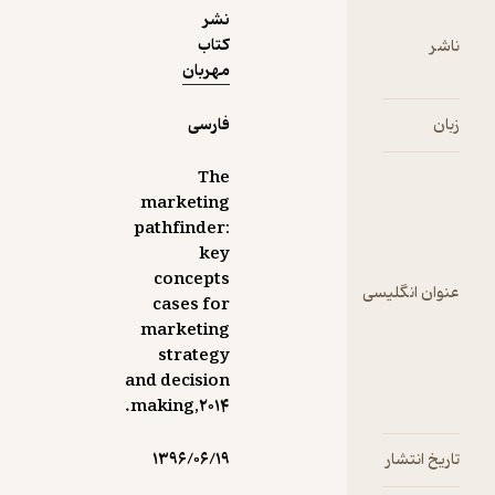
نشر
ن
کتاب
ین
مهربان
ه
فارسی
ک
The
در
marketing
pathfinder:
ی
key
ین
concepts
گلیسی
ر
cases for
marketing
strategy
ش
and decision
حد
making,۲۰۱۴.
ه
‌ی
ار
۱۳۹۶/۰۶/۱۹