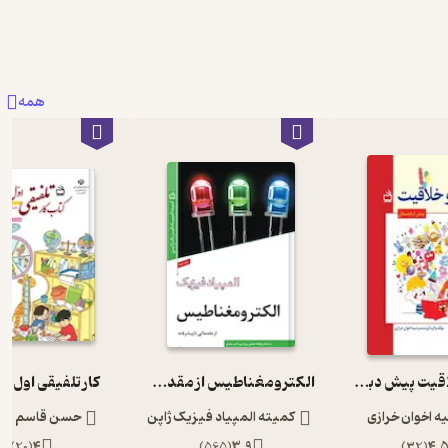
همه
هوش و خلاقیت پیش دبستان
الکترومغناطیس از مقدماتی تا پیشرفته المپیاد فیزیک 3
کار تلفیقی اول ا
 اخوان خرازی
کمیته المپیاد فیزیک ژاپن
حسن قاسم پور
)
20
(
4
)
565
(
3.9
)
32
(
4.