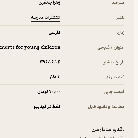
زهرا جعفری
مترجم
انتشارات مدرسه
ناشر
زبان
فارسی
عنوان انگلیسی
riments for young children
تاریخ انتشار
۱۳۹۶/۰۶/۰۴
قیمت ارزی
3 دلار
قیمت چاپی
20,000 تومان
مطالعه و دانلود فایل
فقط در فیدیبو
نقد و امتیاز من