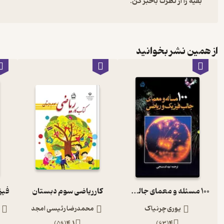
بقیه را از نظرت باخبر کن:
از همین نشر بخوانید
100 مسئله و معمای جالب فیزیک و ریاضی
کار ریاضی سوم دبستان
یوری چرنیاک
محمدرضا رئیسی امجد
)
59
(
4.1
)
63
(
4