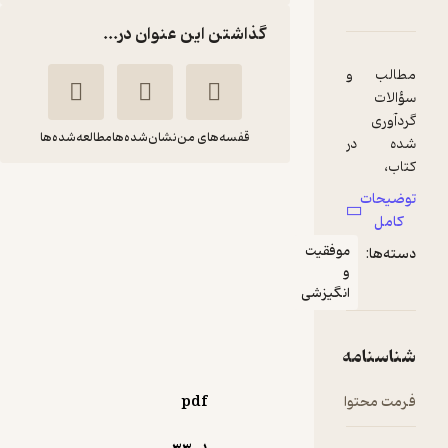
هم بریم مدرسه
امه
دها و امتیازها
گذاشتن این عنوان در...
قفسه‌های من
نشان‌شده‌ها
مطالعه‌شده‌ها
با هم بریم مدرسه
مصطفی قلم
فرنوش
چی
کبیری
وفقیت
انتشارات مدرسه
نگیزشی
14,000
منتظر امتیاز
تومان
pdf