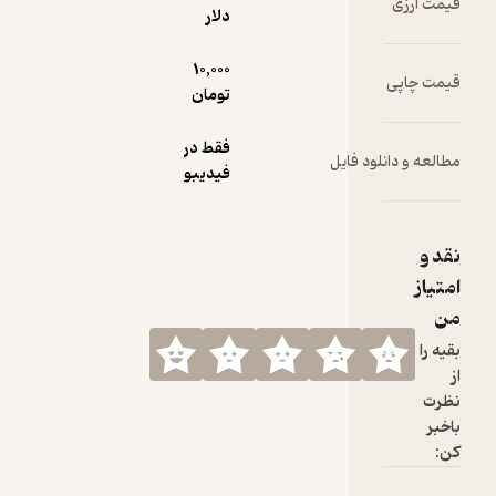
دلار
10,000
تومان
فقط در
ود فایل
فیدیبو