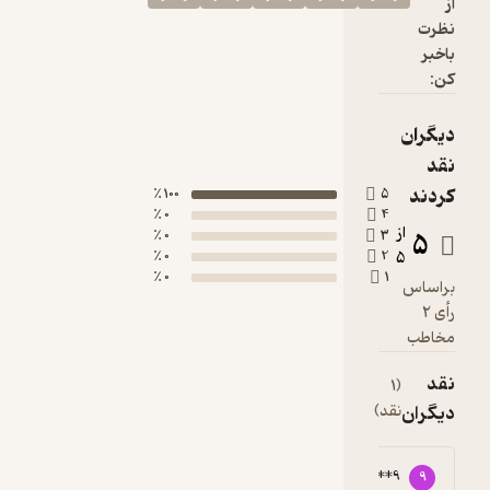
از
نظرت
باخبر
کن:
دیگران
نقد
کردند
100 ٪
5
0 ٪
4
از
5
0 ٪
3
0 ٪
2
5
0 ٪
1
براساس
رأی 2
مخاطب
نقد
(1
دیگران
نقد)
91590****9
9
5