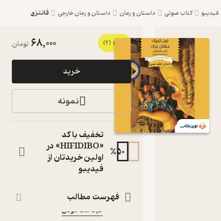
فانتزی
یبو
کتاب صوتی
داستان و رمان
داستان و رمان خارجی
68,000
5
کتاب
(2)
تومان
صوتی
خرید
غول
کوچک
نمونه
مشکل
بزرگ اثر
تخفیف با کد
کیت مک
«HIFIDIBO» در
%
50
اولین خریدتان از
مولان
فیدیبو
کتاب
صوتی
فهرست مطالب
نویسنده
:
کیت مک مولان