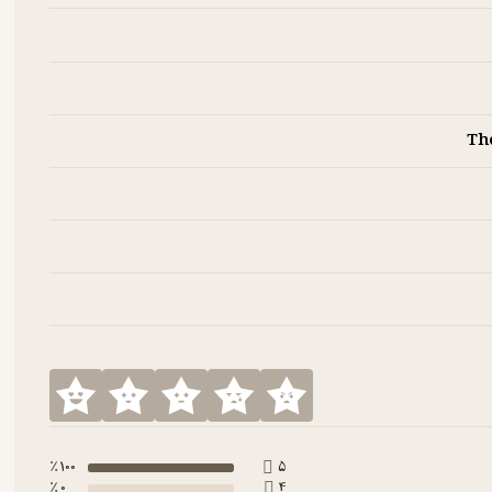
100 ٪
5
0 ٪
4