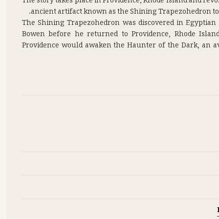
The story takes place in Providence, Rhode Island and rev
The Shining Trapezohedron was discovered in Egyptian r
Bowen before he returned to Providence, Rhode Islan
Providence would awaken the Haunter of the Dark, an ava
Summoned from the black gulfs of chaos, this being cou
arcane and paradoxical knowledge; but he demanded mons
were later found in the church. The Haunter of the Da