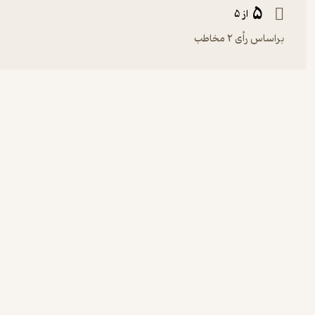
5
از 5
براساس رأی 2 مخاطب