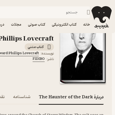
زبان‌های خارجی
فیدیبو
کتاب الکترونیکی
رایگان
خانه
کتاب الکترونیکی
کتاب صوتی
مجلات
درس
Phillips Lovecraft نشر FIDIBO
کتاب متنی
ard Phillips Lovecraft
نویسنده
:
FIDIBO
ناشر
:
دربارۀ The Haunter of the Dark
شناسنامه
نقد