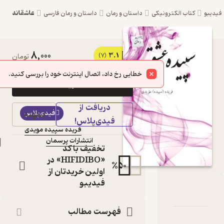
عاشقانه
ترونیکی
داستان و رمان
داستان و رمان فارسی
8,000
3.1
کتاب سپیده عشق اثر
(7)
تومان
فریده سپیده مویدی
خطایی رخ داد، اتصال اینترنت خود را بررسی کنید.
خرید
نشر انتشارات پرسمان
دریافت از
کتاب
فیدی‌پلاس
نمونه
متنی
فیدی‌پلاس!
فریده سپیده مویدی
نویسنده
:
انتشارات پرسمان
ناشر
:
تخفیف با کد
«HIFIDIBO» در
%
50
اولین خریدتان از
فیدیبو
یده عشق
امه
دها و امتیازها
فهرست مطالب