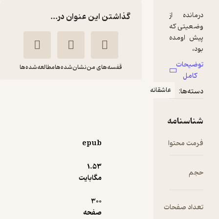
گذاشتن این عنوان در...
قفسه‌های من
نشان‌شده‌ها
مطالعه‌شده‌ها
اشقانه
سپیده عشق
فریده سپیده مویدی
انتشارات پرسمان
epub
8,000
1.۵۳
3.1
(7)
تومان
مگابایت
300
ت
صفحه
دریافت از