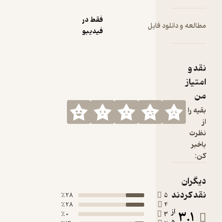
فقط در
ود فایل
فیدیبو
28 ٪
5
28 ٪
4
0 ٪
3