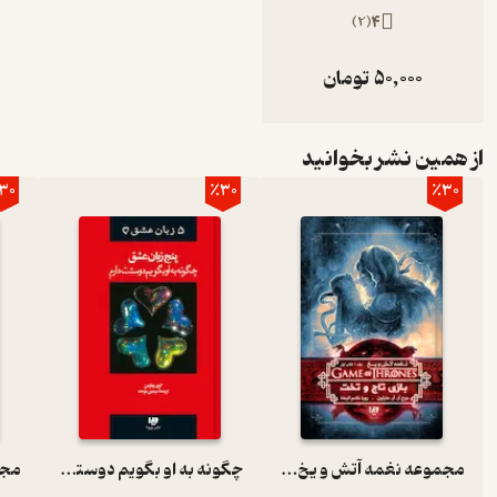
)
2
(
4
50,000
تومان
از همین نشر بخوانید
30
٪30
٪30
مجموعه نغمه آتش و یخ، بازی تاج و تخت (بخش اول) جلد 1
چگونه به او بگویم دوستت دارم جلد 1