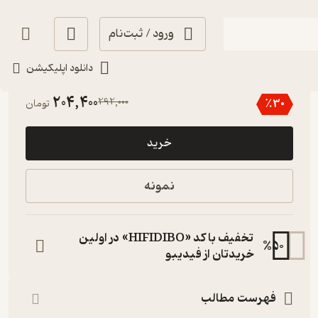
ورود / ثبت‌نام
دانلود اپلیکیشن
خوش‌خوان 📚
(
1
)
4.2
(10)
204,400
292,000
٪
30
تومان
خرید
نمونه
تخفیف با کد «HIFIDIBO» در اولین
%
50
خریدتان از فیدیبو
فهرست مطالب