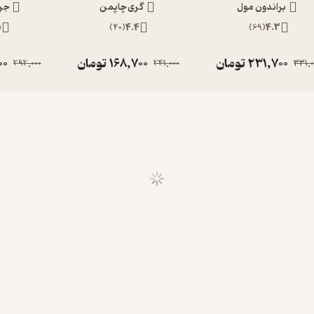
براندون مول
گری چاپمن
جرج
5
)
40
(
4.4
)
69
(
4.3
231,700
تومان
168,700
تومان
00
292,000
241,000
331,0