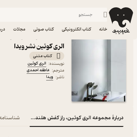
جنایی و پل
فیدیبو
کتاب الکترونیکی
داستان و رمان
داستان و رمان خارجی
خانه
کتاب الکترونیکی
کتاب صوتی
مجلات
درس
الری کوئین نشر ویدا
کتاب متنی
الری کوئین
نویسنده
:
عاطفه احمدی
مترجم
:
ویدا
ناشر
:
دربارۀ مجموعه الری کوئین، راز کفش هلندی جلد 4
شناسنامه