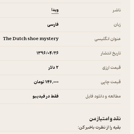
ویدا
ناشر
زبان
فارسی
عنوان انگلیسی
The Dutch shoe mystery
تاریخ انتشار
۱۳۹۶/۰۴/۲۶
قیمت ارزی
2 دلار
قیمت چاپی
146,000 تومان
مطالعه و دانلود فایل
فقط در فیدیبو
نقد و امتیاز من
بقیه را از نظرت باخبر کن: