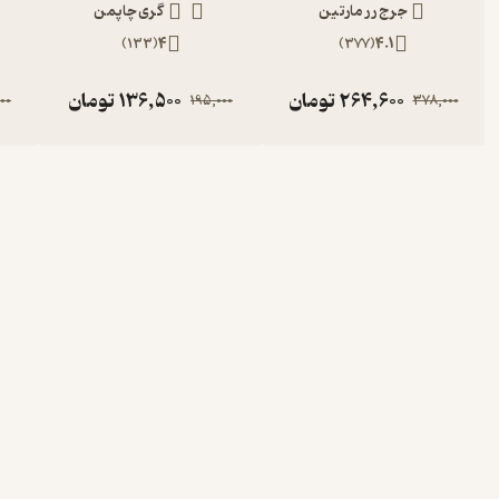
جرج ر ر مارتین
گری چاپمن
)
133
(
4
)
377
(
4.1
264,600
تومان
136,500
تومان
00
195,000
378,000