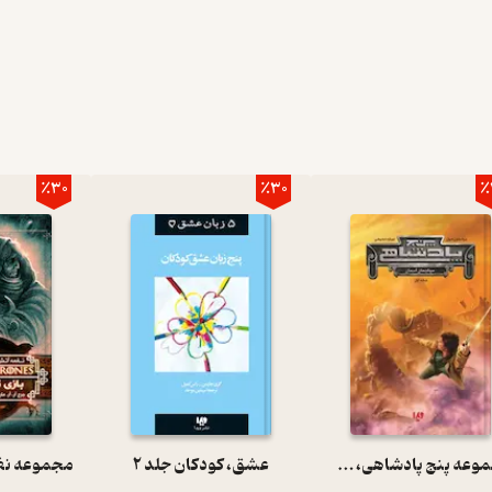
٪30
٪30
٪
مجموعه پنج پادشاهی، مهاجمان آسمان جلد 1
عشق، کودکان جلد 2