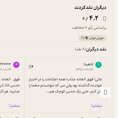
دیگران نقد کردند
4.2
از 5
براساس رأی 10 مخاطب
خوش‌خوان 📚
(
1
)
نقد دیگران
(8 نقد)
آناهیتا
3****4
آ
9
4
۰۲-۰۱-۱۹
۱۳۹۷-۰۹-۲۴
عالی! فوق العاده جذاب! همه اطلاعات را در اختیار 
خواننده گذاشته بود ولی من که نتوانستم معما را 
حل کنم. حتی یک حدس کوچک هم...
جناییه. هر کت
بیشتر
بیشتر