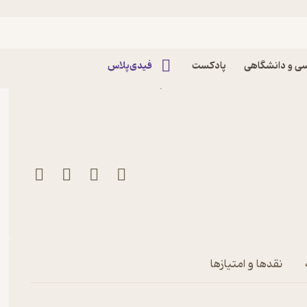
یسی
ی و دانشگاهی
پادکست
فیدی‌پلاس
کتاب مجموعه الری کوئین، راز کفش هلندی جلد 4 اثر
نقدها و امتیازها