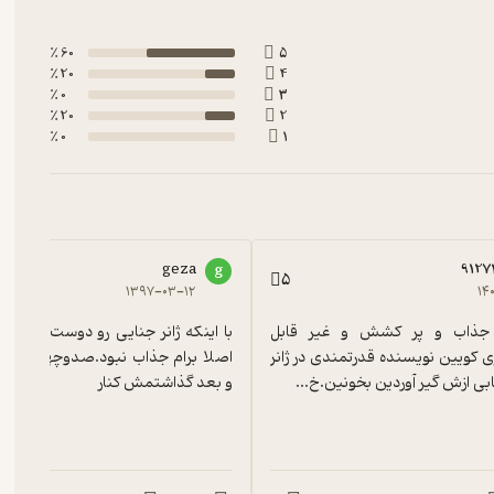
60 ٪
5
20 ٪
4
0 ٪
3
20 ٪
2
0 ٪
1
geza
9127
g
5
۱۳۹۷-۰۳-۱۲
۱۴
فوق العاده جذاب و پر کشش و غیر قابل 
حدس.کلا الری کویین نویسنده قدرتمندی در ژانر 
ابی ازش گیر آوردین بخونین.خ...
و بعد گذاشتمش کنار