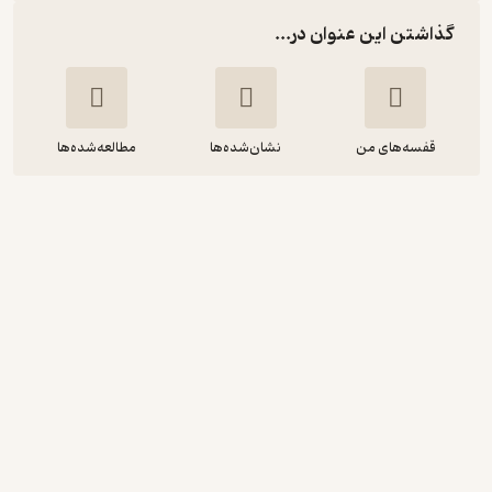
گذاشتن این عنوان در...
قفسه‌های من
نشان‌شده‌ها
مطالعه‌شده‌ها
مجموعه الری کوئین، راز کفش هلندی جلد
4
الری کوئین
عاطفه احمدی
ویدا
خوش‌خوان 📚
(
1
)
4.2
(10)
204,400
292,000
٪
30
تومان