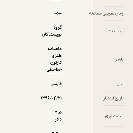
رایگان
3.9
(26)
ن تقریبی مطالعه
۰۰:۰۰
گروه
سنده
نویسندگان
ماهنامه
طنز و
ر
کارتون
خط‌خطی
ن
فارسی
یخ انتشار
۱۳۹۶/۰۴/۲۱
2.۵
ت ارزی
دلار