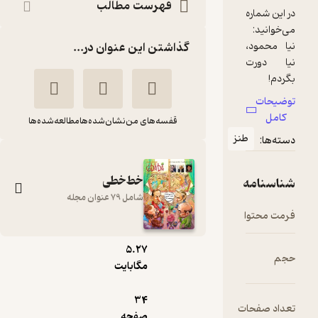
فهرست مطالب
گذاشتن این عنوان در...
قفسه‌های من
نشان‌شده‌ها
مطالعه‌شده‌ها
نز
خط‌خطی
شامل 79 عنوان مجله
pdf
5.۲۷
ماهنامه طنز و کارتون
مگابایت
خط خطی شماره 43
گروه نویسندگان
34
ت
صفحه