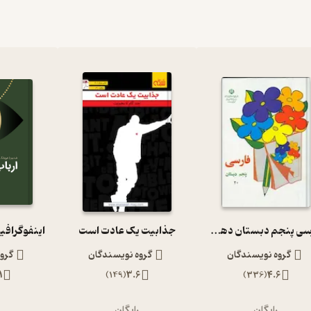
فارسی پنجم دبستان دهه 60
جذابیت یک عادت است
اینفوگرافی
گروه نویسندگان
گروه نویسندگان
گرو
1
)
149
(
3.6
)
336
(
4.6
رایگان
رایگان
ر