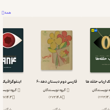
همه
ک ارباب حلقه ها
فارسی دوم دبستان دهه 60
اینفوگرافیک 1984
ه نویسندگان
گروه نویسندگان
گروه نویسند
)
117
(
4.3
)
273
(
4.8
)
243
(
3.
ایگان
رایگان
رایگان