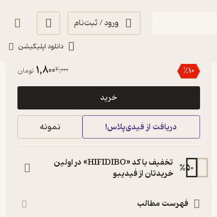
ورود / ثبت‌نام
دانلود اپلیکیشن
منتظر امتیاز
1,800
2,000
٪
10
تومان
خرید
دریافت از فیدی‌پلاس!
نمونه
تخفیف با کد «HIFIDIBO» در اولین
%
50
خریدتان از فیدیبو
فهرست مطالب