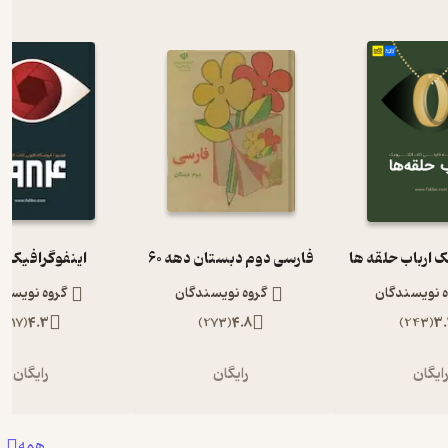
ک ارباب حلقه ها
فارسی دوم دبستان دهه 60
اینفوگرافیک 1984
ه نویسندگان
گروه نویسندگان
گروه نویسند
)
117
(
4.3
)
273
(
4.8
)
243
(
3.
ایگان
رایگان
رایگان
همه