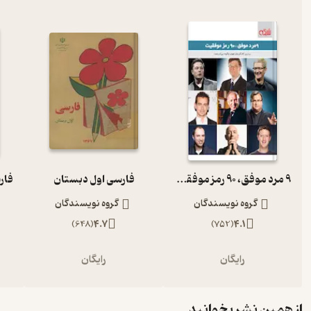
9 مرد موفق، 90 رمز موفقیت
فارسی اول دبستان
گروه نویسندگان
گروه نویسندگان
)
648
(
4.7
)
752
(
4.1
رایگان
رایگان
از همین نشر بخوانید