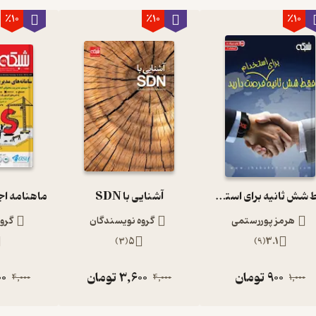
٪10
٪10
٪10
فقط شش ثانیه برای استخدام فرصت دارید
آشنایی با SDN
هرمز پوررستمی
گروه نویسندگان
گرو
)
3
(
5
)
9
(
3.1
900
تومان
3,600
تومان
00
4,000
4,000
1,000