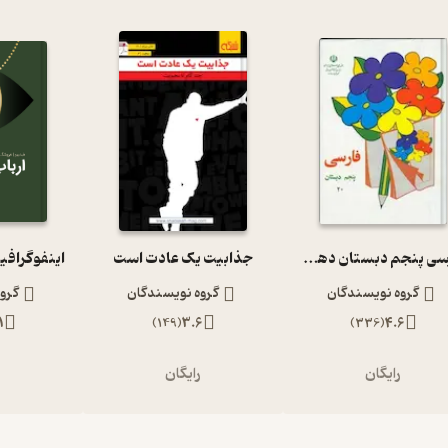
فارسی پنجم دبستان دهه 60
جذابیت یک عادت است
اینفوگرافی
گروه نویسندگان
گروه نویسندگان
گرو
1
)
149
(
3.6
)
336
(
4.6
رایگان
رایگان
ر