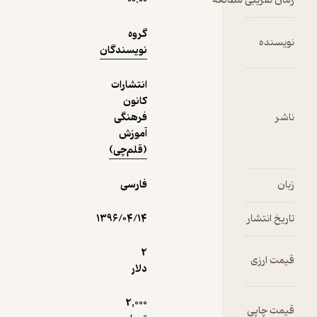
۰۰:۰۰
1,000
منتظر امتیاز
تومان
گروه
نویسندگان
انتشارات
دریافت از
کانون
نمونه
فیدی‌پلاس!
فرهنگی
آموزش
(قلم‌چی)
فارسی
۱۳۹۶/۰۴/۱۴
2
دلار
2,000