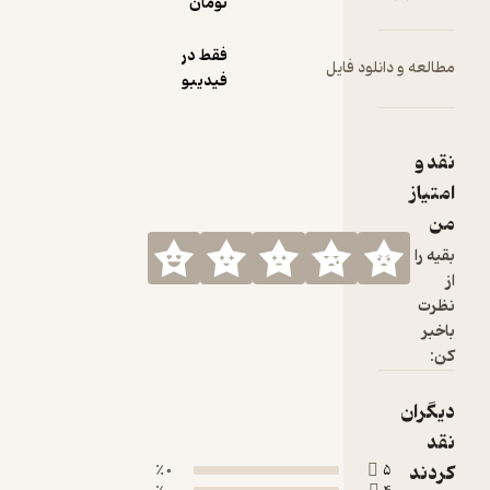
تومان
فقط در
فیدیبو
0 ٪