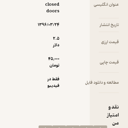
سی
closed
doors
۱۳۹۶/۰۳/۲۴
2.۵
دلار
45,000
تومان
فقط در
ود فایل
فیدیبو