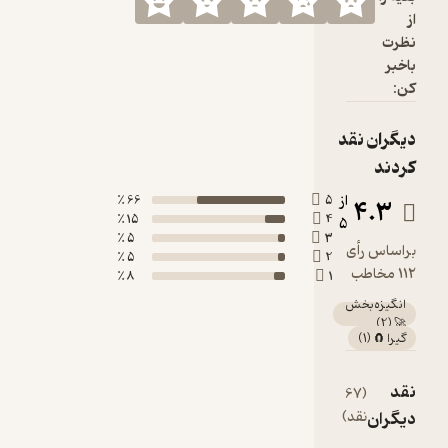
از
نظرت
باخبر
کن:
دیگران نقد
کردند
از
66 ٪
5
4.3
15 ٪
4
5
5 ٪
3
براساس رأی
5 ٪
2
112 مخاطب
8 ٪
1
انگیزه‌بخش
)
2
(
🚀
گیرا 🧲
(
1
)
نقد
(67
مشاهده
دیگران
نقد)
همه