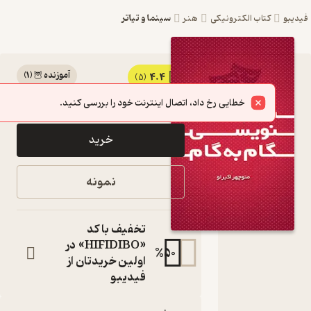
سینما و تیاتر
کتاب الکترونیکی
هنر
آموزنده 🦉
(
1
)
4.4
کتاب
(5)
5,000
تومان
نمایشنامه
خطایی رخ داد، اتصال اینترنت خود را بررسی کنید.
نویسی گام به
خرید
گام اثر
منوچهر
نمونه
اکبرلو نشر
انتشارات
تخفیف با کد
کتاب همراه
«HIFIDIBO» در
%
50
اولین خریدتان از
کتاب
فیدیبو
متنی
نویسنده
: