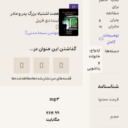
هفت اشتباه بزرگ پدر و مادر
لیندا دی فریل
خواندن نسخۀ متنی
گذاشتن این عنوان در...
ج،
اده
ویی
قفسه‌های من
نشان‌شده‌ها
مطالعه‌شده‌ها
هفت اشتباه بزرگ پدر
mp۳
و مادر
جانسی
دلارام
264.۹۹
فریل
شکوهی
مگابایت