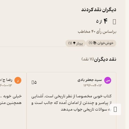
دیگران نقد کردند
4
از 5
براساس رأی 40 مخاطب
خوش‌خوان 📚
(
1
)
پربار 🌳
(
1
)
نقد دیگران
(11 نقد)
سید جعفر بادی
رضا ح/م
س
ر
5
۶-۱۰-۱۳
۱۳۹۶-۰۴-۱۳
کتاب خوبی مخصوصا از نظر تاریخی است. آشنایی 
از پیامبر و چندتن از امامان آمده که جالب است و 
همچنین متن 
به سوالات تاریخی جواب میدهد