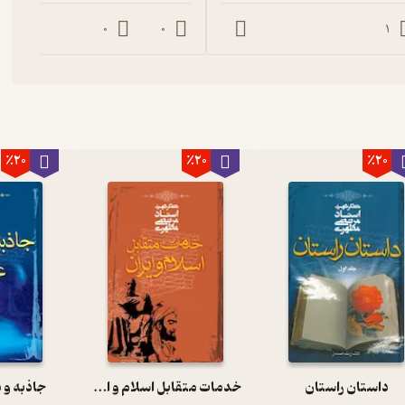
0
0
1
٪20
٪20
٪20
داستان راستان
خدمات متقابل اسلام و ایران
جاذبه و 