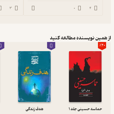
3
0
4
از همین نویسنده مطالعه کنید
٪20
حماسه حسینی جلد 1
هدف زندگی