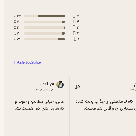
65 ٪
5
7 ٪
4
2 ٪
3
7 ٪
2
17 ٪
1
مشاهده همه
araliya
5
۱۴۰۴-۱۲-۱۴
۱۳۹
خیلی خوبه ... کاملا منطقی و جذاب بحث شده. 
بسیار روان و قابل هم هست.
که شاید اکثرا  کم اهمیت نشان داده ش