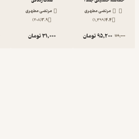
حماسه حسینی جلد 1
هدف زندگی
مرتضی مطهری
مرتضی مطهری
)
408
(
3.9
)
1,399
(
4.4
95,200
تومان
31,000
تومان
0
119,000