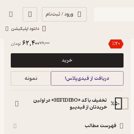
ورود / ثبت‌نام
دانلود اپلیکیشن
پربار 🌳
(
1
)
4
(40)
62,400
78,000
٪
20
تومان
خرید
دریافت از فیدی‌پلاس!
نمونه
تخفیف با کد «HIFIDIBO» در اولین
%
50
خریدتان از فیدیبو
فهرست مطالب