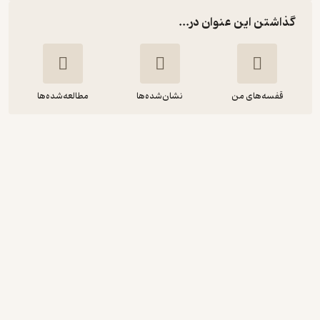
گذاشتن این عنوان در...
قفسه‌های من
نشان‌شده‌ها
مطالعه‌شده‌ها
سیری در سیره ائمه اطهار علیه السلام
مرتضی مطهری
صدرا
پربار 🌳
(
1
)
4
(40)
62,400
78,000
٪
20
تومان