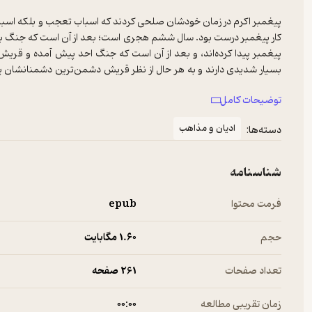
پیغمبر اکرم در زمان خودشان صلحی کردند که اسباب تعجب و بلکه اسباب
کار پیغمبر درست بود. سال ششم هجری است؛ بعد از آن است که جنگ بدر،
پیغمبر پیدا کرده‌اند، و بعد از آن است که جنگ احد پیش آمده و قریش تا 
بسیار شدیدی دارند و به هر حال از نظر قریش دشمن‌ترین دشمنانشان
ذی‌القعده پیش آمد که به اصطلاح ماه حرام بود. در ماه حرام سنت جا
توضیحات کامل
دشمنهای خونی در غیر ماه حرام اگر به یکدیگر می‌رسیدند البته همدیگر را 
پیغمبر خواست از همین سنت جاهلیت در ماه حرام استفاده کند و برود وار
ادیان و مذاهب
دسته‌ها:
نداشت. اعلام کرد و با هفتصد نفر (و به قول دیگر با هزار و چهارصد نف
مُحرم شدند، چون حجشان حج قِران بود که سوق هَدْی می‌کردند یعنی ق
قربانی قرار می‌دادند، مثلاً روی شانه قربانی کفش می‌انداختند ـ که از
شناسنامه
دستور داد که اینها ـ که هفتصد نفر بودند ـ هفتاد شتر به علامت قربان
حاجی هستیم نه افراد جنگی. زیّ آنها زیّ حجاج بود.
فرمت محتوا
epub
حجم
1.۶۰ مگابایت
تعداد صفحات
261 صفحه
زمان تقریبی مطالعه
۰۰:۰۰