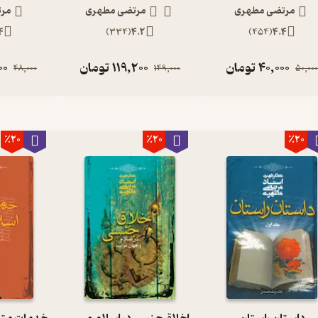
مرتضی مطهری
مرتضی مطهری
مرت
4
)
334
(
4.2
)
454
(
4.4
40,000
تومان
119,200
تومان
00
48,000
149,000
50,00
٪20
٪20
٪20