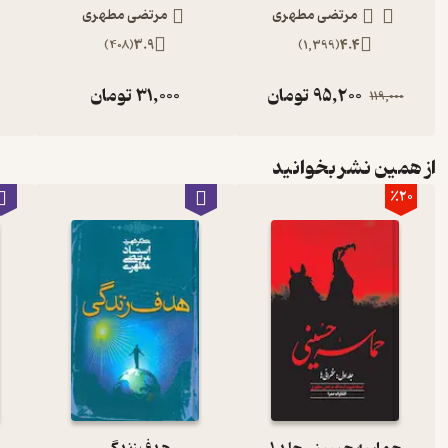
مرتضی مطهری
مرتضی مطهری
)
408
(
3.9
)
1,399
(
4.4
95,200
تومان
31,000
تومان
0
119,000
از همین نشر بخوانید
٪20