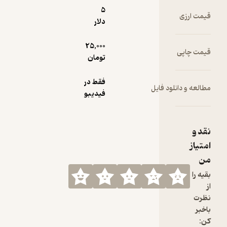
5
دلار
25,000
تومان
فقط در
ود فایل
فیدیبو