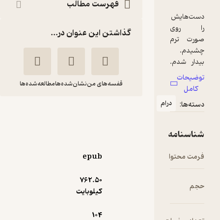
فهرست مطالب
گذاشتن این عنوان در...
قفسه‌های من
نشان‌شده‌ها
مطالعه‌شده‌ها
ام
من آذر هستم
یعسوب محسنی
انتشارات کتاب کوله‌پشتی
epub
762.۵۰
2
(2)
کیلوبایت
28,800
48,000
٪
40
تومان
104