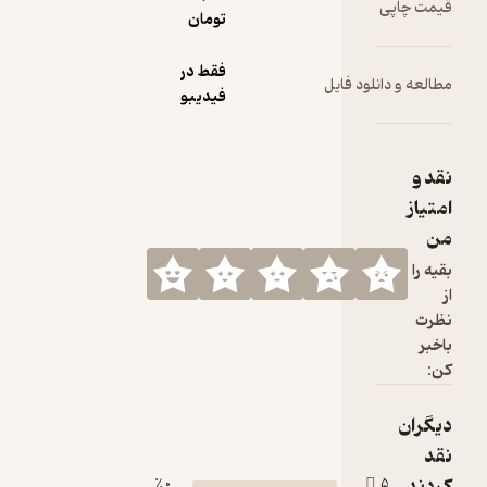
تومان
فقط در
ود فایل
فیدیبو
0 ٪