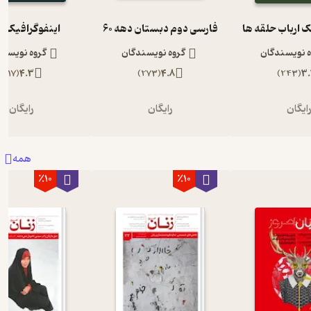
ک ارباب حلقه ها
فارسی دوم دبستان دهه 60
اینفوگرافیک 1984
ه نویسندگان
گروه نویسندگان
گروه نویسند
)
117
(
4.3
)
273
(
4.8
)
243
(
3.
ایگان
رایگان
رایگان
همه
٪10
٪10