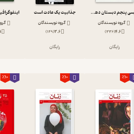
فارسی پنجم دبستان دهه 60
جذابیت یک عادت است
اینفوگرافی
گروه نویسندگان
گروه نویسندگان
گرو
1
)
149
(
3.6
)
336
(
4.6
رایگان
رایگان
ر
٪10
٪10
٪10