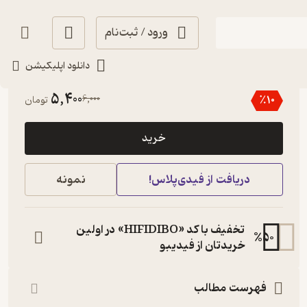
ورود / ثبت‌نام
دانلود اپلیکیشن
5
(1)
5,400
6,000
٪
10
تومان
خرید
دریافت از فیدی‌پلاس!
نمونه
تخفیف با کد «HIFIDIBO» در اولین
%
50
خریدتان از فیدیبو
فهرست مطالب