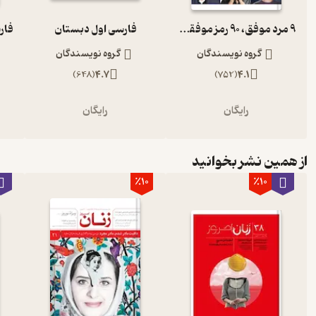
9 مرد موفق، 90 رمز موفقیت
فارسی اول دبستان
گروه نویسندگان
گروه نویسندگان
)
648
(
4.7
)
752
(
4.1
رایگان
رایگان
از همین نشر بخوانید
٪10
٪10