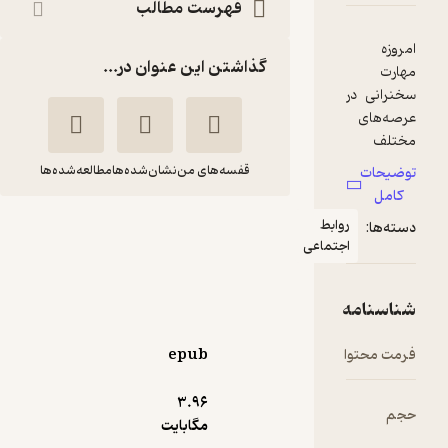
فهرست مطالب
گذاشتن این عنوان در...
قفسه‌های من
نشان‌شده‌ها
مطالعه‌شده‌ها
شیوه آماده سازی
وابط
جتماعی
سخنرانی دینی جلد 1
سامان هادی پور
دفتر نشر فرهنگ اسلامی
epub
4.2
(10)
3.۹۶
45,000
50,000
٪
10
تومان
مگابایت