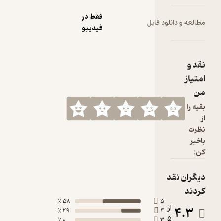
فقط در
مطالعه و دانلود فایل
فیدیبو
نقد و
امتیاز
من
بقیه را
از
نظرت
باخبر
کن:
دیگران نقد
کردند
58 ٪
5
از
4.3
29 ٪
4
5
0 ٪
3