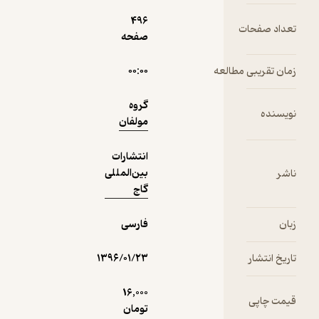
496
تعداد صفحات
صفحه
زمان تقریبی مطالعه
۰۰:۰۰
گروه
نویسنده
مولفان
انتشارات
بین‌المللی
ناشر
گاج
زبان
فارسی
تاریخ انتشار
۱۳۹۶/۰۱/۲۳
16,000
قیمت چاپی
تومان