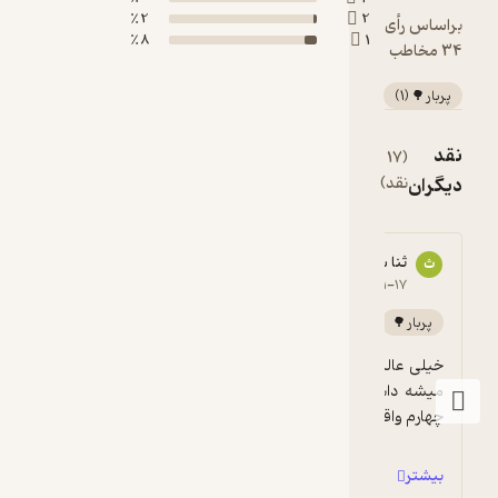
2 ٪
2
براساس رأی
8 ٪
1
34 مخاطب
پربار 🌳
(
1
)
نقد
(17
مشاهده
دیگران
نقد)
همه
ثنا شریفی
91389****0
ث
9
5
۱۳۹۸-۱۲-۲۲
۱۴۰۳-۰۱-۱۷
پربار 🌳
خخخخخخخخخخخخخخ
خیلی عالیه که اینطور کتاب ها با کمترین هزینه 
ععععععععععععععععاا
میشه داشت من این کتاب رو پارسال برای سال 
چهارم واقعی خریداری کردم و ۴۷۰ هزا...
بیشتر
بیشتر